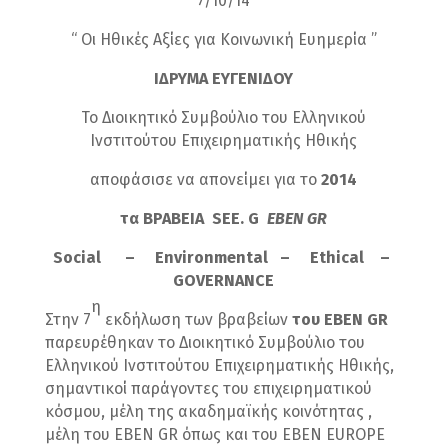
7/10/14
“ Οι Ηθικές Αξίες για Κοινωνική Ευημερία ”
ΙΔΡΥΜΑ ΕΥΓΕΝΙΔΟΥ
Το Διοικητικό Συμβούλιο του Ελληνικού
Ινστιτούτου Επιχειρηματικής Ηθικής
αποφάσισε να απονείμει για το
2014
τα ΒΡΑΒΕΙΑ
SEE
.
G
ΕΒΕΝ
GR
Social
–
Environmental
–
Ethical
–
GOVERNANCE
η
Στην 7
εκδήλωση των βραβείων
του
EBEN
GR
παρευρέθηκαν το Διοικητικό Συμβούλιο του
Ελληνικού Ινστιτούτου Επιχειρηματικής Ηθικής,
σημαντικοί παράγοντες του επιχειρηματικού
κόσμου, μέλη της ακαδημαϊκής κοινότητας ,
μέλη του EBEN GR όπως και του EBEN EUROPE