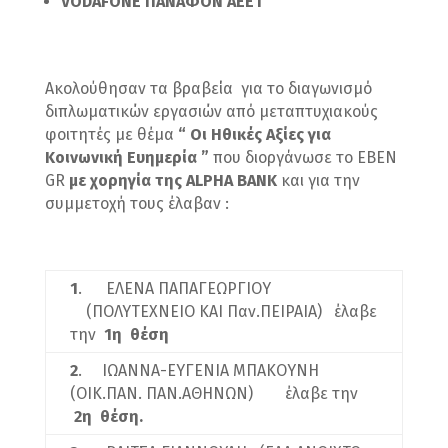
VODAFON
Ε ΠΑΝΑΦΟΝ
AEET
Ακολούθησαν τα βραβεία για το διαγωνισμό
διπλωματικών εργασιών από μεταπτυχιακούς
φοιτητές με θέμα
“
Οι Ηθικές Αξίες για
Κοινωνική Ευημερία
”
που διοργάνωσε το EBEN
GR
με χορηγία της
ALPHA
BANK
και για την
συμμετοχή τους έλαβαν :
1
. ΕΛΕΝΑ ΠΑΠΑΓΕΩΡΓΙΟΥ
(ΠΟΛΥΤΕΧΝΕΙΟ KAI Παν.ΠΕΙΡΑΙΑ) έλαβε
την
1η θέση
2
. ΙΩΑΝΝΑ-ΕΥΓΕΝΙΑ ΜΠΑΚΟΥΝΗ
(ΟΙΚ.ΠΑΝ. ΠΑΝ.ΑΘΗΝΩΝ) έλαβε την
2η θέση.