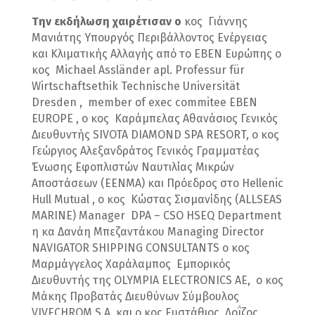
Την εκδήλωση χαιρέτισαν ο
κος Γιάννης
Μανιάτης Υπουργός Περιβάλλοντος Ενέργειας
και Κλιματικής Αλλαγής από το EBEN Ευρώπης ο
κος Michael Assländer apl. Professur für
Wirtschaftsethik Technische Universität
Dresden , member of exec commitee EBEN
EUROPE , ο κος Καράμπελας Αθανάσιος Γενικός
Διευθυντής SIVOTA DIAMOND SPA RESORT, ο κος
Γεώργιος Αλεξανδράτος Γενικός Γραμματέας
Ένωσης Εφοπλιστών Ναυτιλίας Μικρών
Αποστάσεων (ΕΕΝΜΑ) και Πρόεδρος στο Hellenic
Hull Mutual , ο κος Κώστας Σισμανίδης (ALLSEAS
MARINE) Manager DPA – CSO HSEQ Department
η κα Δανάη Μπεζαντάκου Managing Director
NAVIGATOR SHIPPING CONSULTANTS ο κος
Μαρμάγγελος Χαράλαμπος Εμπορικός
Διευθυντής της ΟLYMPIA ELECTRONICS AE, ο κος
Μάκης Προβατάς Διευθύνων Σύμβουλος
VIVECHROM S.A και ο κος Ευστάθιος Λοΐζος