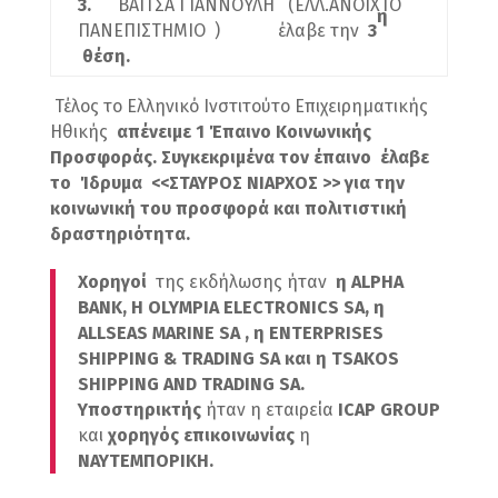
3.
ΒΑΙΤΣΑ ΓΙΑΝΝΟΥΛΗ (ΕΛΛ.ΑΝΟΙΧΤΟ
η
ΠΑΝΕΠΙΣΤΗΜΙΟ ) έλαβε την
3
θέση.
Τέλος το Ελληνικό Ινστιτούτο Επιχειρηματικής
Ηθικής
απένειμε 1 Έπαινο Κοινωνικής
Προσφοράς. Συγκεκριμένα τον έπαινο έλαβε
το Ίδρυμα <<ΣΤΑΥΡΟΣ ΝΙΑΡΧΟΣ >> για την
κοινωνική του προσφορά και πολιτιστική
δραστηριότητα.
Χορηγοί
της εκδήλωσης ήταν
η
ALPHA
BANK,
Η
OLYMPIA ELECTRONICS SA,
η
Α
LLSEAS MARINE SA ,
η
ENTERPRISES
SHIPPING & TRADING SA
και
η
TSAKOS
SHIPPING AND TRADING
SA.
Υποστηρικτής
ήταν η εταιρεία
ICAP
GROUP
και
χορηγός επικοινωνίας
η
ΝΑΥΤΕΜΠΟΡΙΚΗ.