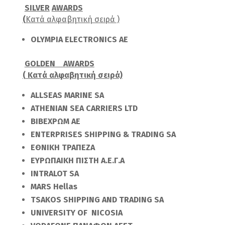
SILVER
AWARDS
(
Κατά αλφαβητική σειρά )
ΟLYMPIA ELECTRONICS AE
GOLDE
Ν
AWARDS
( Κατά αλφαβητική σειρά)
ALLSEAS MARINE SA
ATHENIAN SEA CARRIERS LTD
BIBEX
ΡΩΜ ΑΕ
ENTERPRISES SHIPPING & TRADING SA
ΕΘΝΙΚΗ ΤΡΑΠΕΖΑ
ΕΥΡΩΠΑΙΚΗ ΠΙΣΤΗ Α.Ε.Γ.Α
INTRALOT SA
MARS
Hellas
TSAKOS
SHIPPING
AND
TRADING
SA
UNIVERSITY OF NICOSIA